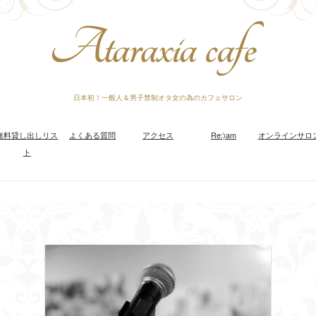
日本初！一般人＆男子禁制オタ女の為のカフェサロン
無料貸し出しリス
よくある質問
アクセス
Re:)am
オンラインサロ
ト