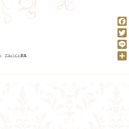
Face
Twitte
Line
ン
アルバイト募集
共
有