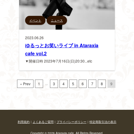
イベント
ニュース
2023.06.26
ゆるっとお笑いライブ in Ataraxia
cafe vol.2
▼開催日時 2023年7月16日(日)20:30...etc
...
« Prev
1
3
4
5
6
7
8
9
利用規約
｜
よくあるご質問
｜
プライバシーポリシー
｜
特定商取引法の表示
Copyright © 2026 Ataraxia cafe. All Rights Reserved.