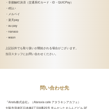
・非接触IC決済（交通系ICカード・iD・QUICPay）
・d払い
・メルペイ
・楽天pay
・au pay
・nanaco
・waon
上記以外でも取り扱いが開始される場合がございます。
当日スタッフにお問い合わせください。
問い合わせ先
『Airafu株式会社』（Ataraxia cafe アタラキシアカフェ）
大阪市浪速区日本橋3丁目8番25号 光ムセンたまらんどビル 3F