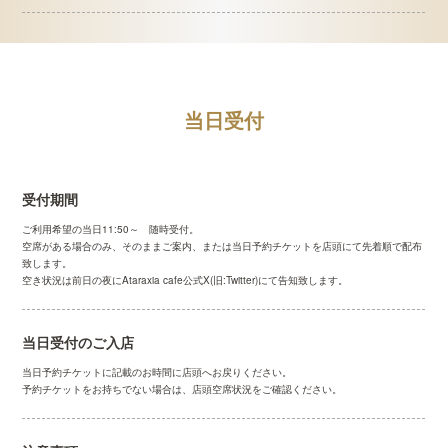
当日受付
受付期間
ご利用希望の当日11:50～ 随時受付。
空席がある場合のみ、そのままご案内、または当日予約チケットを店頭にて先着順で配布
致します。
空き状況は前日の夜にAtaraxia cafe公式X(旧:Twitter)にて告知致します。
当日受付のご入店
当日予約チケットに記載のお時間に店頭へお戻りください。
予約チケットをお持ちでない場合は、店頭空席状況をご確認ください。