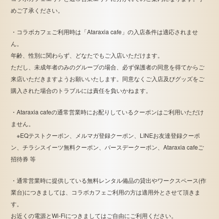
めご了承ください。
・コラボカフェご利用時は「Ataraxia cafe」の入店条件は適応されませ
ん。
年齢、性別に関わらず、どなたでもご入店いただけます。
ただし、未成年者のみのグループの場合、必ず保護者の同意を得てからご
来店いただきますようお願いいたします。同意なくご入店及びグッズをご
購入された場合のトラブルには責任を負いかねます。
・Ataraxia cafeの通常営業時にお配りしているクーポンはご利用いただけ
ません。
※EQテストクーポン、メルマガ登録クーポン、LINEお友達登録クーポ
ン、チラシスイーツ無料クーポン、バースデークーポン、Ataraxia cafeご
招待券 等
・通常営業時に提供している無料レンタル備品の貸出やワークスペース(作
業台)につきましては、コラボカフェご利用の方は適用外とさせて頂きま
す。
お近くの電源とWi-Fiにつきましてはご自由にご利用ください。