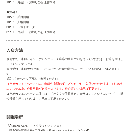
18:30 お会計・お帰りのお仕度準備
◆第4部
19:20 受付開始
19:30 入場開始
20:30 ラストオーダー
21:00 お会計・お帰りのお仕度準備
入店方法
事前予約 事前にネット予約ページにて座席の事前予約を行っていただき、お席を確保し
て頂くシステムです。
当日受付 事前予約で満了にならなかった時間帯のみ、空いているお席にご案内致しま
す。
※詳しくはページ下部をご参照ください。
コラボカフェスペースのみ、年齢性別問わず、どなたでもご入店いただけます。※お会計
のシステム上、会員登録が必須となります。身分証のご提示は不要です。
コラボカフェスペース以外では、「オタク女子限定カフェサロン」というコンセプトで通
常営業を行っております。予めご了承ください。
開催場所
『Ataraxia cafe』（アタラキシアカフェ）
大阪市浪速区日本橋3丁目8番25号 光ムセンたまらんどビル 3F