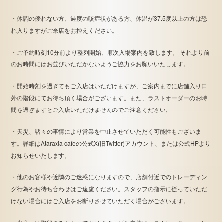
・体調の優れない方、過度の咳症状がある方、体温が37.5度以上の方は恐
れ入りますがご来店をお控えください。
・ご予約時刻10分前より整列開始、順次入場案内を致します。 それより前
のお時間にはお並びいただかないようご協力をお願いいたします。
・開始時刻を過ぎてもご入店はいただけますが、ご案内までに店舗入り口
外の階段にてお待ち頂く場合がございます。また、ラストオーダーのお時
間を過ぎますとご入店いただけませんのでご注意ください。
・天災、諸々の事情により営業を中止させていただく可能性もございま
す。詳細はAtaraxia cafeの公式X(旧Twitter)アカウント、または公式HPより
お知らせいたします。
・他のお客様や近隣のご迷惑になりますので、店舗付近でのトレーディン
グ行為やお待ち合わせはご遠慮ください。スタッフの指示に従っていただ
けない場合にはご入店をお断りさせていただく場合がございます。