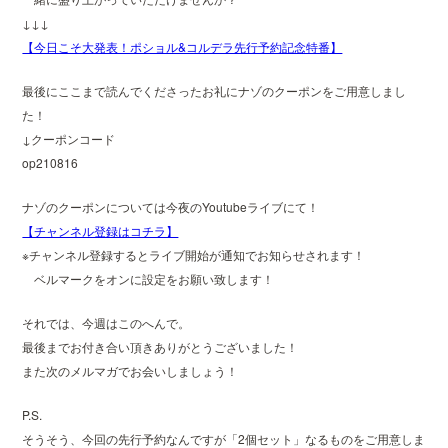
↓↓↓
【今日こそ大発表！ポショル&コルデラ先行予約記念特番】
最後にここまで読んでくださったお礼にナゾのクーポンをご用意しまし
た！
↓クーポンコード
op210816
ナゾのクーポンについては今夜のYoutubeライブにて！
【チャンネル登録はコチラ】
※チャンネル登録するとライブ開始が通知でお知らせされます！
ベルマークをオンに設定をお願い致します！
それでは、今週はこのへんで。
最後までお付き合い頂きありがとうございました！
また次のメルマガでお会いしましょう！
P.S.
そうそう、今回の先行予約なんですが「2個セット」なるものをご用意しま