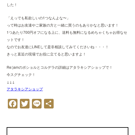
した！
「えっでも私欲しいの1つなんよな〜」
って時はお友達やご家族の方と一緒に買うのもありかなと思います！
1つあたり700円オフになる上に、送料も無料になるめちゃくちゃお得なセ
ットです！
なのでお友達にLINEして是非相談してみてくださいね・・・！
きっと直近の現場でお役に立てると思いますよ！
Re:)amのポショルとコルデラの詳細はアタラキシアショップで！
今スグチェック！
↓↓↓
アタラキシアショップ
Facebook
Twitter
Line
共
有