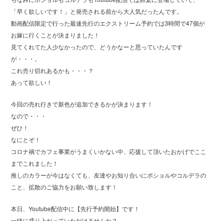
「早く欲しいです！」と発売される前から大人気だったんです。
動画配信限定で行った最速先行のエクストリーム予約では3時間で47個が
お嫁に行くことが決まりました！
見てくれてた人少なかったので、どうかなーと思っていたんです
が・・・。
これ売り切れあるかも・・・？
あって欲しい！
今回の売れ行きで新色が追加できるかが決まります！
なので・・・
ぜひ！
なにとぞ！
コロナ禍でカフェ事業がうまくいかない中、応援して頂いたおかげでここ
までこれました！
推しのカラーが今はなくても、友達やお知り合いにポショルやコルデラの
こと、拡散のご協力をお願い致します！
本日、Youtube配信中に【先行予約開始】です！
一緒に盛り上がっていただけませんか？