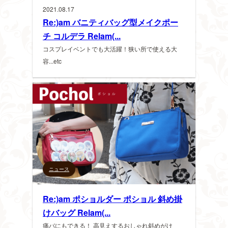
2021.08.17
Re:)am バニティバッグ型メイクポー
チ コルデラ Relam(...
コスプレイベントでも大活躍！狭い所で使える大
容...etc
ニュース
Re:)am ポショルダー ポショル 斜め掛
けバッグ Relam(...
痛バにもできる！ 高見えするおしゃれ斜めがけ