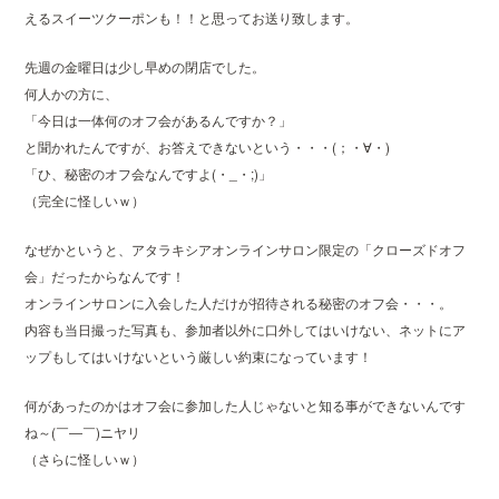
えるスイーツクーポンも！！と思ってお送り致します。
先週の金曜日は少し早めの閉店でした。
何人かの方に、
「今日は一体何のオフ会があるんですか？」
と聞かれたんですが、お答えできないという・・・(；・∀・)
「ひ、秘密のオフ会なんですよ(・_・;)」
（完全に怪しいｗ）
なぜかというと、アタラキシアオンラインサロン限定の「クローズドオフ
会」だったからなんです！
オンラインサロンに入会した人だけが招待される秘密のオフ会・・・。
内容も当日撮った写真も、参加者以外に口外してはいけない、ネットにア
ップもしてはいけないという厳しい約束になっています！
何があったのかはオフ会に参加した人じゃないと知る事ができないんです
ね～(￣―￣)ニヤリ
（さらに怪しいｗ）