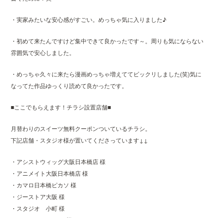
・実家みたいな安心感がすごい。めっちゃ気に入りました♪
・初めて来たんですけど集中できて良かったです～。周りも気にならない
雰囲気で安心しました。
・めっちゃ久々に来たら漫画めっちゃ増えててビックリしました(笑)気に
なってた作品ゆっくり読めて良かったです。
■ここでもらえます！チラシ設置店舗■
月替わりのスイーツ無料クーポンついているチラシ。
下記店舗・スタジオ様が置いてくださっています↓↓
・アシストウィッグ大阪日本橋店 様
・アニメイト大阪日本橋店 様
・カマロ日本橋ピカソ 様
・ジーストア大阪 様
・スタジオ 小町 様