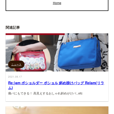
Home
関連記事
ニュース
2021.08.17
Re:)am ポショルダー ポショル 斜め掛けバッグ Relam(リラ
ム)
痛バにもできる！ 高見えするおしゃれ斜めがけバ...etc