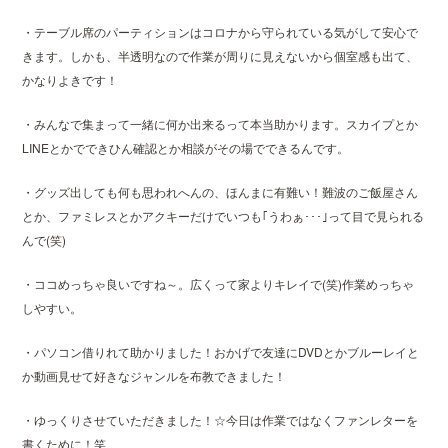
・テーブル席のパーティションはコロナから守られている気がして安心で
きます。しかも、半透明なので作業が周りに見えないから個室感も出て、
かなりよきです！
・みんなで集まって一緒に何か出来るって本当助かります。スカイプとか
LINEとかでできひん確認とか相談がその場でできるんです。
・グッズ出しても何も思われへんの、ほんまに有難い！難波のご飯屋さん
とか、ファミレスとかアクキーだけでいつも｢うわぁ･･･｣って目で見られる
んで(笑)
・ココめっちゃ良いですね～。広くって家よりキレイで(笑)作業めっちゃ
しやすい。
・パソコン借りれて助かりました！おかげで友達にDVDとかブルーレイと
か動画見せて好きなジャンルを布教できました！
・ゆっくりさせていただきました！☆今日は作業ではなくファンレターを
書くために！笑