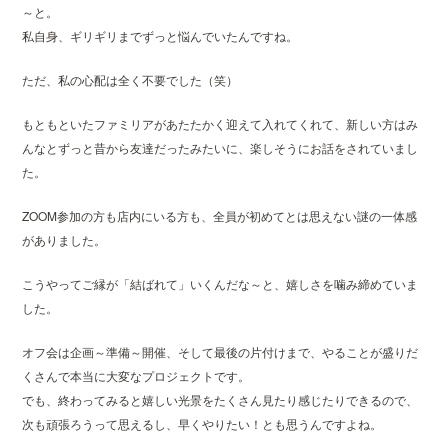
～と。
私自身、ギリギリまでずっと悩んでいたんですね。
ただ、私の心配は全く不要でした（笑）
もともといたファミリアがあたたかく迎えて入れてくれて、新しい方はみ
んなとずっと昔から友達だったみたいに、楽しそうにお話をされていまし
た。
ZOOM参加の方も店内にいる方も、全員が初めてとは思えない謎の一体感
がありました。
こうやってご縁が「結ばれて」いくんだな～と、嬉しさを噛み締めていま
した。
オフ会は企画～準備～開催、そして最後の片付けまで、やることが盛りだ
くさんで本当に大変なプロジェクトです。
でも、終わってみると嬉しい光景をたくさん見たり感じたりできるので、
次も頑張ろうって思えるし、早くやりたい！とも思うんですよね。