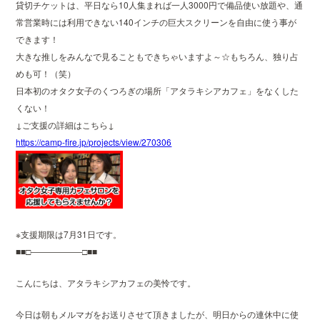
貸切チケットは、平日なら10人集まれば一人3000円で備品使い放題や、通
常営業時には利用できない140インチの巨大スクリーンを自由に使う事が
できます！
大きな推しをみんなで見ることもできちゃいますよ～☆もちろん、独り占
めも可！（笑）
日本初のオタク女子のくつろぎの場所「アタラキシアカフェ」をなくした
くない！
↓ご支援の詳細はこちら↓
https://camp-fire.jp/projects/view/270306
※支援期限は7月31日です。
■■□――――――□■■
こんにちは、アタラキシアカフェの美怜です。
今日は朝もメルマガをお送りさせて頂きましたが、明日からの連休中に使