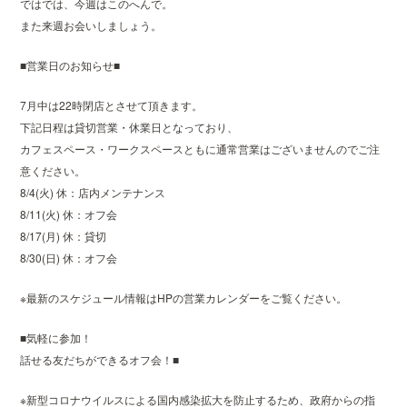
ではでは、今週はこのへんで。
また来週お会いしましょう。
■営業日のお知らせ■
7月中は22時閉店とさせて頂きます。
下記日程は貸切営業・休業日となっており、
カフェスペース・ワークスペースともに通常営業はございませんのでご注
意ください。
8/4(火) 休：店内メンテナンス
8/11(火) 休：オフ会
8/17(月) 休：貸切
8/30(日) 休：オフ会
※最新のスケジュール情報はHPの営業カレンダーをご覧ください。
■気軽に参加！
話せる友だちができるオフ会！■
※新型コロナウイルスによる国内感染拡大を防止するため、政府からの指