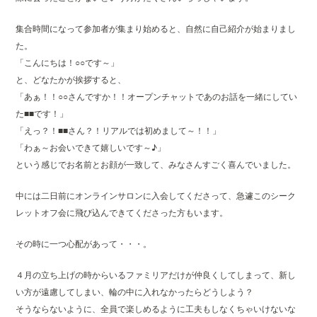
集合時間になって参加者が集まり始めると、自然に自己紹介が始まりまし
た。
「こんにちは！○○です～」
と、どなたかが挨拶すると、
「あぁ！！○○さんですか！！オープンチャットであのお話を一緒にしてい
た■■です！」
「えっ？！■■さん？！リアルでは初めまして～！！」
「わぁ～お会いできて嬉しいです～♪」
という感じでお名前とお顔が一致して、みなさんすごく喜んでいました。
中には二日前にオンラインサロンに入会してくださって、急遽このシーク
レットオフ会に飛び込んできてくださった方もいます。
その時に一つ心配があって・・・。
４月の立ち上げの時からいるファミリアだけが仲良くしてしまって、新し
い方が遠慮してしまい、輪の中に入れなかったらどうしよう？
そうならないように、全員で楽しめるように工夫もしなくちゃいけないな