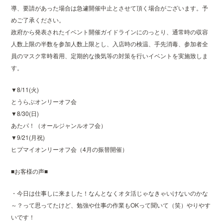
導、要請があった場合は急遽開催中止とさせて頂く場合がございます。予
めご了承ください。
政府から発表されたイベント開催ガイドラインにのっとり、通常時の収容
人数上限の半数を参加人数上限とし、入店時の検温、手先消毒、参加者全
員のマスク常時着用、定期的な換気等の対策を行いイベントを実施致しま
す。
▼8/11(火)
とうらぶオンリーオフ会
▼8/30(日)
あたパ！（オールジャンルオフ会）
▼9/21(月祝)
ヒプマイオンリーオフ会（4月の振替開催）
■お客様の声■
・今日は仕事しに来ました！なんとなくオタ活じゃなきゃいけないのかな
～？って思ってたけど、勉強や仕事の作業もOKって聞いて（笑）やりやす
いです！