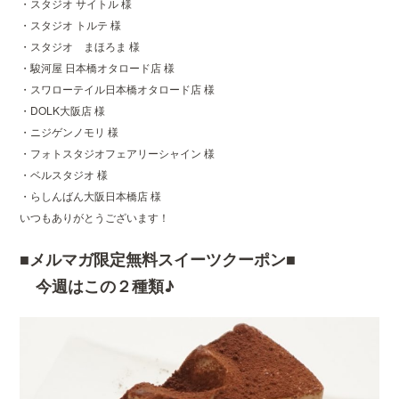
・スタジオ サイトル 様
・スタジオ トルテ 様
・スタジオ まほろま 様
・駿河屋 日本橋オタロード店 様
・スワローテイル日本橋オタロード店 様
・DOLK大阪店 様
・ニジゲンノモリ 様
・フォトスタジオフェアリーシャイン 様
・ベルスタジオ 様
・らしんばん大阪日本橋店 様
いつもありがとうございます！
■メルマガ限定無料スイーツクーポン■
今週はこの２種類♪