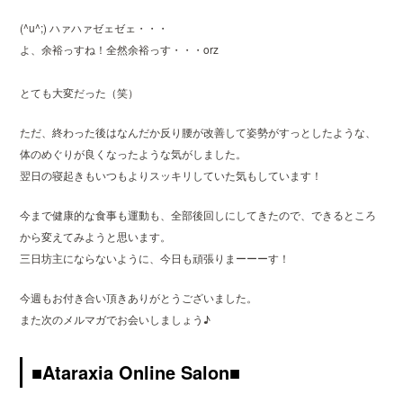
(^u^;) ハァハァゼェゼェ・・・
よ、余裕っすね！全然余裕っす・・・orz
とても大変だった（笑）
ただ、終わった後はなんだか反り腰が改善して姿勢がすっとしたような、
体のめぐりが良くなったような気がしました。
翌日の寝起きもいつもよりスッキリしていた気もしています！
今まで健康的な食事も運動も、全部後回しにしてきたので、できるところ
から変えてみようと思います。
三日坊主にならないように、今日も頑張りまーーーす！
今週もお付き合い頂きありがとうございました。
また次のメルマガでお会いしましょう♪
■Ataraxia Online Salon■