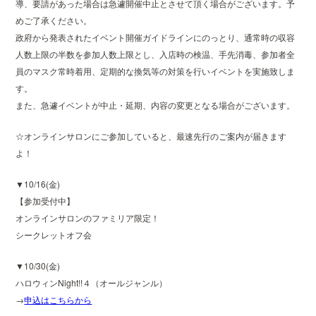
導、要請があった場合は急遽開催中止とさせて頂く場合がございます。予
めご了承ください。
政府から発表されたイベント開催ガイドラインにのっとり、通常時の収容
人数上限の半数を参加人数上限とし、入店時の検温、手先消毒、参加者全
員のマスク常時着用、定期的な換気等の対策を行いイベントを実施致しま
す。
また、急遽イベントが中止・延期、内容の変更となる場合がございます。
☆オンラインサロンにご参加していると、最速先行のご案内が届きます
よ！
▼10/16(金)
【参加受付中】
オンラインサロンのファミリア限定！
シークレットオフ会
▼10/30(金)
ハロウィンNight!!４（オールジャンル）
→
申込はこちらから