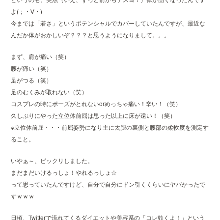
よ(；・∀・)
今までは「若さ」というポテンシャルでカバーしていたんですが、最近な
んだか体がおかしいぞ？？？と思うようになりまして。。。
まず、肩が痛い（笑）
腰が痛い（笑）
足がつる（笑）
足のむくみが取れない（笑）
コスプレの時にポーズがとれないorめっちゃ痛い！辛い！（笑）
久しぶりにやった立位体前屈は思った以上に床が遠い！（笑）
※立位体前屈・・・前屈姿勢になり主に太腿の裏側と腰部の柔軟度を測定す
ること。
いやぁ～、ビックリしました。
まだまだいけるっしょ！やれるっしょ☆
って思っていたんですけど、自分で自分にドン引くくらいにヤバかったで
すｗｗｗ
日頃、Twitterで流れてくるダイエットや美容系の「コレ効くよ！」という