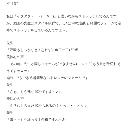
す（笑）
私は「イタタタ・・・(；´∀｀)」と言いながらストレッチしてるんです
が、動画の先生はスタイル抜群で、しなかやな筋肉と綺麗なフォームで余
裕でストレッチをしているんですよ～。
先生
「呼吸もしっかりと！忘れずにd(⌒ー⌒) ｸﾞｯ!!」
美怜心の声
（その前に先生と同じフォームができません(´；ω；｀)もう足が千切れそ
うですｗｗｗ）
※誰にでもできる超簡単なストレッチのフォームです。
先生
「さぁ、もう残り10秒ですよ～♪」
美怜心の声
（え？むしろまだ10秒もあるの？くっ・・・＞＜；）
先生
「ほら～もう終わり！余裕ですね～♪」