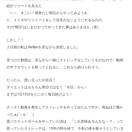
紹介ツイートを見ると、
「へ～、すごい！簡単だし明日からやってみよう♪」
と、イイネやリツイートをして見失わないようにするものの、
その“明日”はいまだかつてやってきた事はありません（笑）
しかし！！
２日前の私はTwitterを見ながら決意しました。
見つけた動画は、見ながら一緒にストレッチをしていくものなので、動画
の中でカウントも取ってくれるし、これなら続けられそう。
だったら、思い立ったが吉日！
ダイエットはもちろん明日ではなく「今日」から！
まずは1日15分をとにかく毎日続けよう！
さっそく動画を再生してストレッチをやってみたんですが、死ぬほど痛か
ったぁ(´；ω；｀)
昔バスケットボールをやっていた頃は、「これ意味あるんかな～？」って
思っていたストレッチは、15年の時を経て、今私の体を殺そうとしていま