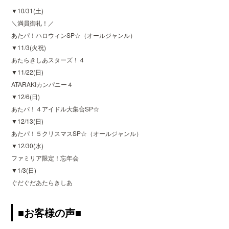
▼10/31(土)
＼満員御礼！／
あたパ！ハロウィンSP☆（オールジャンル）
▼11/3(火祝)
あたらきしあスターズ！４
▼11/22(日)
ATARAKIカンパニー４
▼12/6(日)
あたパ！４アイドル大集合SP☆
▼12/13(日)
あたパ！５クリスマスSP☆（オールジャンル）
▼12/30(水)
ファミリア限定！忘年会
▼1/3(日)
ぐだぐだあたらきしあ
■お客様の声■