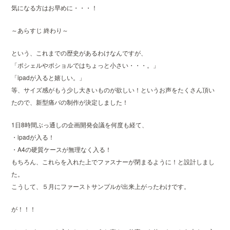
気になる方はお早めに・・・！
～あらすじ 終わり～
という、これまでの歴史があるわけなんですが、
「ポシェルやポショルではちょっと小さい・・・。」
「ipadが入ると嬉しい。」
等、サイズ感がもう少し大きいものが欲しい！というお声をたくさん頂い
たので、新型痛バの制作が決定しました！
1日8時間ぶっ通しの企画開発会議を何度も経て、
・ipadが入る！
・A4の硬質ケースが無理なく入る！
もちろん、これらを入れた上でファスナーが閉まるように！と設計しまし
た。
こうして、５月にファーストサンプルが出来上がったわけです。
が！！！