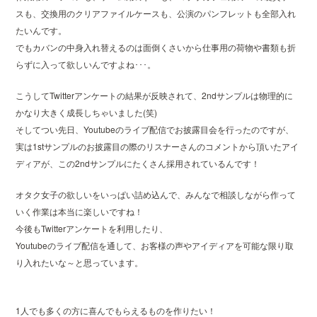
スも、交換用のクリアファイルケースも、公演のパンフレットも全部入れ
たいんです。
でもカバンの中身入れ替えるのは面倒くさいから仕事用の荷物や書類も折
らずに入って欲しいんですよね･･･。
こうしてTwitterアンケートの結果が反映されて、2ndサンプルは物理的に
かなり大きく成長しちゃいました(笑)
そしてつい先日、Youtubeのライブ配信でお披露目会を行ったのですが、
実は1stサンプルのお披露目の際のリスナーさんのコメントから頂いたアイ
ディアが、この2ndサンプルにたくさん採用されているんです！
オタク女子の欲しいをいっぱい詰め込んで、みんなで相談しながら作って
いく作業は本当に楽しいですね！
今後もTwitterアンケートを利用したり、
Youtubeのライブ配信を通して、お客様の声やアイディアを可能な限り取
り入れたいな～と思っています。
1人でも多くの方に喜んでもらえるものを作りたい！