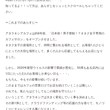
知ってるよ！！って方は、あらすじをシュッとスクロールしちゃってくだ
さい。
〜これまでのあらすじ〜
アタラキシアカフェは約6年前、「日本初！男子禁制！？オタク女子専用の
カフェサロン」をオープンさせました。
オタク女子の居場所として、仲間と繋がれる場所として、お客様1人ひとり
にとっての大切な場所として、多くの人から応援してもらえるお店になり
ました。
しかし、2020年新型ウイルスの影響で業績が悪化し、50席もある店内には
1日にたった2人のお客様しか来ない日も・・・。
もちろん、今もその影響が続いています。
このままではカフェの営業だけでお店を続けていくことは難しい。
それでも、私たちはどうしてもこの場所を守りたい！
ということで、アタラキシアは大きく変化していく事を決めました。
その第1弾として、クラウドファンディング等の応援の力を借りて、モノづ
くりにチャレンジする事になりました。