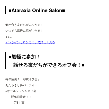
■Ataraxia Online Salon■
氣が合う友だちがみつかる！
いつでも氣軽に話ができる！
↓↓↓
オンラインサロンについて詳しく見る
■氣軽に参加！
話せる友だちができるオフ会！■
毎年恒例！「浴衣オフ会」
あたらきしあパーティー！
※オールジャンルオフ会
開催日決定！！
7/31 (日)
↓ ↓ ↓