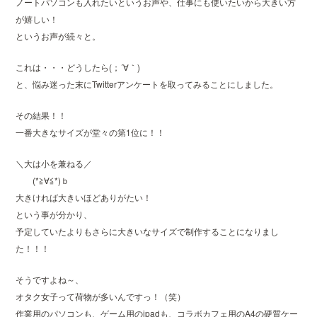
ノートパソコンも入れたいというお声や、仕事にも使いたいから大きい方
が嬉しい！
というお声が続々と。
これは・・・どうしたら(；´∀｀)
と、悩み迷った末にTwitterアンケートを取ってみることにしました。
その結果！！
一番大きなサイズが堂々の第1位に！！
＼大は小を兼ねる／
(*≧∀≦*)ｂ
大きければ大きいほどありがたい！
という事が分かり、
予定していたよりもさらに大きいなサイズで制作することになりまし
た！！！
そうですよね～、
オタク女子って荷物が多いんですっ！（笑）
作業用のパソコンも、ゲーム用のipadも、コラボカフェ用のA4の硬質ケー