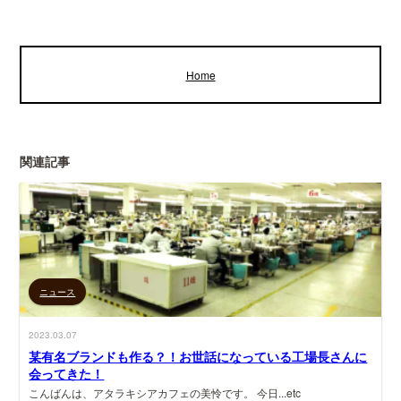
有
Home
関連記事
ニュース
2023.03.07
某有名ブランドも作る？！お世話になっている工場長さんに
会ってきた！
こんばんは、アタラキシアカフェの美怜です。 今日...etc