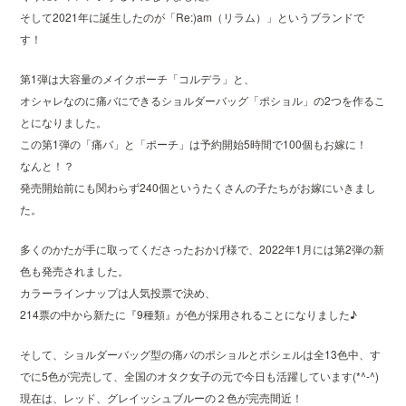
そして2021年に誕生したのが「Re:)am（リラム）」というブランドで
す！
第1弾は大容量のメイクポーチ「コルデラ」と、
オシャレなのに痛バにできるショルダーバッグ「ポショル」の2つを作るこ
とになりました。
この第1弾の「痛バ」と「ポーチ」は予約開始5時間で100個もお嫁に！
なんと！？
発売開始前にも関わらず240個というたくさんの子たちがお嫁にいきまし
た。
多くのかたが手に取ってくださったおかげ様で、2022年1月には第2弾の新
色も発売されました。
カラーラインナップは人気投票で決め、
214票の中から新たに『9種類』が色が採用されることになりました♪
そして、ショルダーバッグ型の痛バのポショルとポシェルは全13色中、す
でに5色が完売して、全国のオタク女子の元で今日も活躍しています(*^-^)
現在は、レッド、グレイッシュブルーの２色が完売間近！