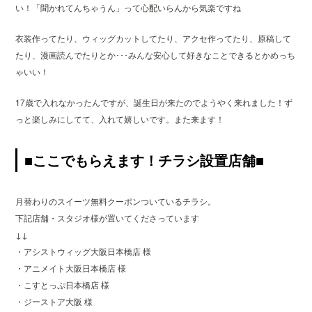
い！「聞かれてんちゃうん」って心配いらんから気楽ですね
衣装作ってたり、ウィッグカットしてたり、アクセ作ってたり、原稿して
たり、漫画読んでたりとか･･･みんな安心して好きなことできるとかめっち
ゃいい！
17歳で入れなかったんですが、誕生日が来たのでようやく来れました！ず
っと楽しみにしてて、入れて嬉しいです。また来ます！
■ここでもらえます！チラシ設置店舗■
月替わりのスイーツ無料クーポンついているチラシ。
下記店舗・スタジオ様が置いてくださっています
↓↓
・アシストウィッグ大阪日本橋店 様
・アニメイト大阪日本橋店 様
・こすとっぷ日本橋店 様
・ジーストア大阪 様