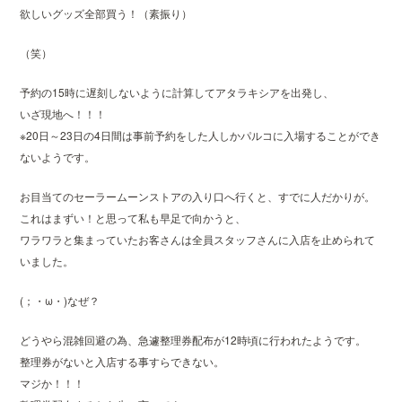
欲しいグッズ全部買う！（素振り）
（笑）
予約の15時に遅刻しないように計算してアタラキシアを出発し、
いざ現地へ！！！
※20日～23日の4日間は事前予約をした人しかパルコに入場することができ
ないようです。
お目当てのセーラームーンストアの入り口へ行くと、すでに人だかりが。
これはまずい！と思って私も早足で向かうと、
ワラワラと集まっていたお客さんは全員スタッフさんに入店を止められて
いました。
(；・ω・)なぜ？
どうやら混雑回避の為、急遽整理券配布が12時頃に行われたようです。
整理券がないと入店する事すらできない。
マジか！！！