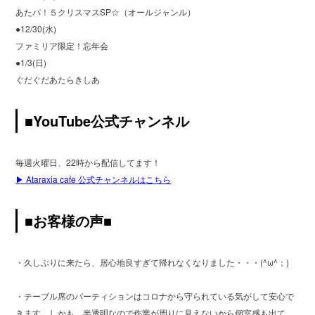
あたパ！５クリスマスSP☆（オールジャンル）
●12/30(水)
ファミリア限定！忘年会
●1/3(日)
ぐだぐだあたらきしあ
■YouTube公式チャンネル
毎週火曜日、22時から配信してます！
▶ Ataraxia cafe 公式チャンネルはこちら
■お客様の声■
・久しぶりに来たら、居心地良すぎて帰れなくなりました・・・(^ω^；)
・テーブル席のパーティションはコロナから守られている気がして安心で
きます。しかも、半透明なので作業が周りに見えないから個室感も出て、