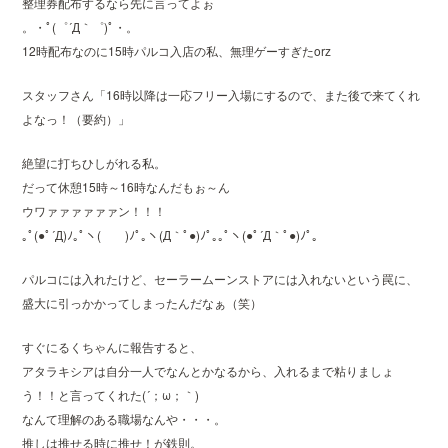
整理券配布するなら先に言ってよぉ
。・ﾟ(゜´Д｀゜)ﾟ・。
12時配布なのに15時パルコ入店の私、無理ゲーすぎたorz
スタッフさん「16時以降は一応フリー入場にするので、また後で来てくれ
よなっ！（要約）」
絶望に打ちひしがれる私。
だって休憩15時～16時なんだもぉ～ん
ウワァァァァァァン！！！
｡ﾟ(●ﾟ´Д)ﾉ｡ﾟヽ( )ﾉﾟ｡ヽ(Д｀ﾟ●)ﾉﾟ｡｡ﾟヽ(●ﾟ´Д｀ﾟ●)ﾉﾟ｡
パルコには入れたけど、セーラームーンストアには入れないという罠に、
盛大に引っかかってしまったんだなぁ（笑）
すぐにるくちゃんに報告すると、
アタラキシアは自分一人でなんとかなるから、入れるまで粘りましょ
う！！と言ってくれた(´；ω；｀)
なんて理解のある職場なんや・・・。
推しは推せる時に推せ！が鉄則。