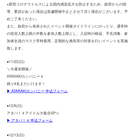
※新型コロナウイルスによる国内感染拡大を防止するため、政府からの指
導、要請があった場合は急遽開催中止とさせて頂く場合がございます。予
めご了承ください。
また、政府から発表されたイベント開催ガイドラインにのっとり、通常時
の収容人数上限の半数を参加人数上限とし、入店時の検温、手先消毒、参
加者全員のマスク常時着用、定期的な換気等の対策を行いイベントを実施
致します。
●11/22(日)
＼今週末開催／
ATARAKIカンパニー４
残り4名まだいけます！
▶ ATARAKIカンパニー 申込フォーム
●12/6(日)
アタパ！４アイドル大集合SP☆
▶ アタパ！４ 申込フォーム
●12/13(日)