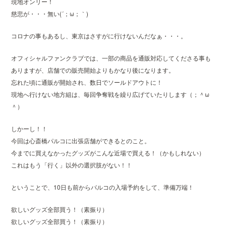
現地オンリー！
慈悲が・・・無い(´；ω；｀)
コロナの事もあるし、東京はさすがに行けないんだなぁ・・・。
オフィシャルファンクラブでは、一部の商品を通販対応してくださる事も
ありますが、店舗での販売開始よりもかなり後になります。
忘れた頃に通販が開始され、数日でソールドアウトに！
現地へ行けない地方組は、毎回争奪戦を繰り広げていたりします（；＾ω
＾）
しかーし！！
今回は心斎橋パルコに出張店舗ができるとのこと。
今までに買えなかったグッズがこんな近場で買える！（かもしれない）
これはもう「行く」以外の選択肢がない！！
ということで、10日も前からパルコの入場予約をして、準備万端！
欲しいグッズ全部買う！（素振り）
欲しいグッズ全部買う！（素振り）