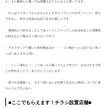
た。また勉強しに週一でお邪魔させてもらおうと思ってます。
・やっぱりスタッフさんがちゃんとオタクっていうのがすごくいい。安心
できるし、好きな作品のお話できるの嬉しいです。
・漫画読んで好きなことしてゆっくりして〜ってこのゆるゆるした雰囲気
が好きなんで毎日入り浸りたいです〜。
・アタラキシアで書いた本何冊あるか・・・ココ無かったら出てない本い
っぱいありますよ(笑)
・「ミシン壊れた！」ってめっちゃ困ってたんですけど、おかげさまで何
とか作れました〜。ありがとうございます。
・借りれる物多いし、モチベ高いまんま作業できるから買出しついでに来
ちゃうんですよね〜
■ここでもらえます！チラシ設置店舗■