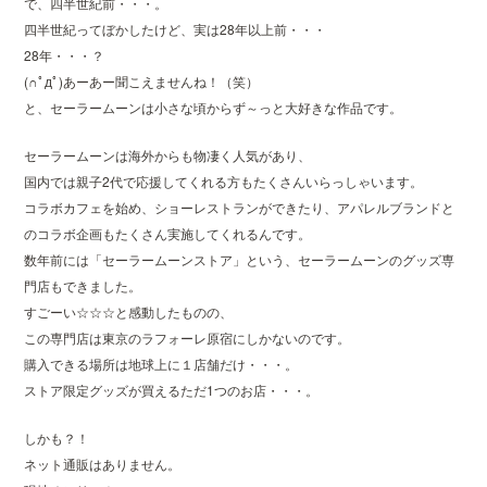
で、四半世紀前・・・。
四半世紀ってぼかしたけど、実は28年以上前・・・
28年・・・？
(∩ﾟдﾟ)あーあー聞こえませんね！（笑）
と、セーラームーンは小さな頃からず～っと大好きな作品です。
セーラームーンは海外からも物凄く人気があり、
国内では親子2代で応援してくれる方もたくさんいらっしゃいます。
コラボカフェを始め、ショーレストランができたり、アパレルブランドと
のコラボ企画もたくさん実施してくれるんです。
数年前には「セーラームーンストア」という、セーラームーンのグッズ専
門店もできました。
すごーい☆☆☆と感動したものの、
この専門店は東京のラフォーレ原宿にしかないのです。
購入できる場所は地球上に１店舗だけ・・・。
ストア限定グッズが買えるただ1つのお店・・・。
しかも？！
ネット通販はありません。